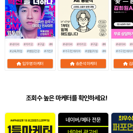
#네이버
#카카오
#구글
#페이스북
#네이버
#인스타그램
#카카오
#구글
#페이스북
#네이버
#인스타그
#
#교육/취업
#병원/건강
#가전/디지털
#가구/인테리어
#뷰티/미용
#스타트업
#생활/리빙
#식품/음료
#패션/잡화
#유통/쇼핑몰
#가구/인테리
#유통/쇼핑
임두영 마케터
송준석 마케터
김
조회수 높은 마케터를 확인하세요!