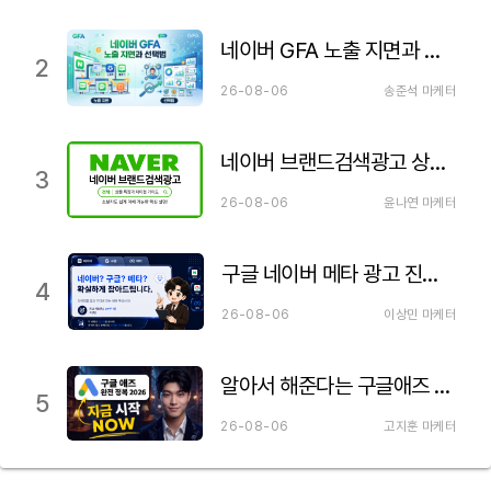
네이버 GFA 노출 지면과 선택법
2
26-08-06
송준석 마케터
네이버 브랜드검색광고 상품 특징 설명&검색광고와 차이점
3
26-08-06
윤나연 마케터
구글 네이버 메타 광고 진행하기 전 꼭 알아야 될 내용
4
26-08-06
이상민 마케터
알아서 해준다는 구글애즈 세팅의 거짓말. 구글 광고 세팅 제대로 하셔야 합니다!
5
26-08-06
고지훈 마케터