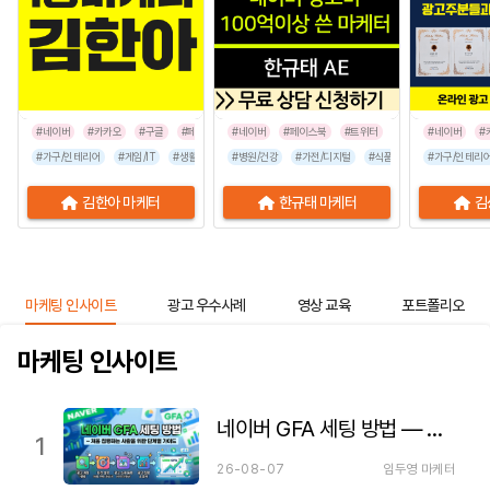
#네이버
#카카오
#구글
#페이스북
#네이버
#인스타그램
#페이스북
#틱톡
#트위터
#네이버
#
#가구/인테리어
#게임/IT
#생활/리빙
#병원/건강
#공공기관
#가전/디지털
#교육/취업
#금융/보험
#식품/음료
#이벤트/행사
#가구/인테리
#프랜차이즈
김한아 마케터
한규태 마케터
김
마케팅 인사이트
광고 우수사례
영상 교육
포트폴리오
마케팅 인사이트
네이버 GFA 세팅 방법 — 처음 집행하는 사람을 위한 단계별 가이드
1
26-08-07
임두영 마케터