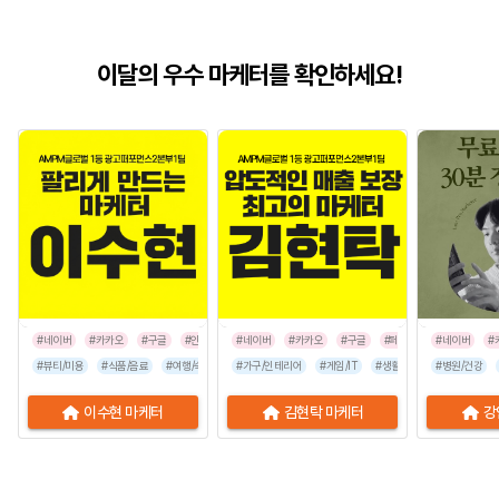
이달의 우수 마케터를 확인하세요!
#네이버
#카카오
#구글
#인스타그램
#네이버
#카카오
#구글
#페이스북
#네이버
#인스타그
#
#뷰티/미용
#식품/음료
#여행/숙박
#유통/쇼핑몰
#가구/인테리어
#프랜차이즈
#게임/IT
#생활/리빙
#음식점
#병원/건강
#공공기관
이수현 마케터
김현탁 마케터
강