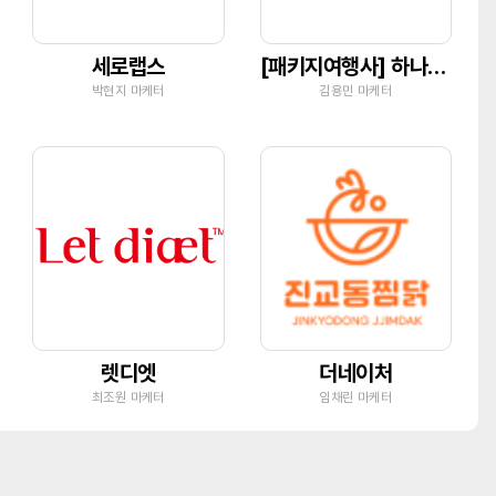
세로랩스
[패키지여행사] 하나투어 유닉투어
박현지 마케터
김용민 마케터
렛디엣
더네이처
최조원 마케터
임채린 마케터