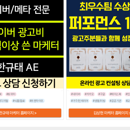
북
#트위터
#네이버
#카카오
#구글
#페이스북
#
/디지털
#병원/건강
#식품/음료
#가전/디지털
#프랜차이즈
#뷰티/미용
#반려동물
#가구/인테리어
#기업서비스
#패션/잡화
#생활/리빙
#스타트업
#공공기관
#스
#교
한규태 마케터 홈페이지 >
김상현 마케터 홈페이지 