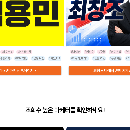
#페이스북
#인스타그램
#네이버
#카카오
#구글
#페이스북
#
#생활/리빙
#패션/잡화
#교육/취업
#스타트업
#금융/보험
#엔터테인먼트
#가전/디지털
#자동차
#기업서비스
#가구/인테리어
#패션/잡화
#생활/리빙
#식품/음료
#공공기관
#여행/
#교
김용민 마케터 홈페이지 >
최창조 마케터 홈페이지 
조회수 높은 마케터를 확인하세요!