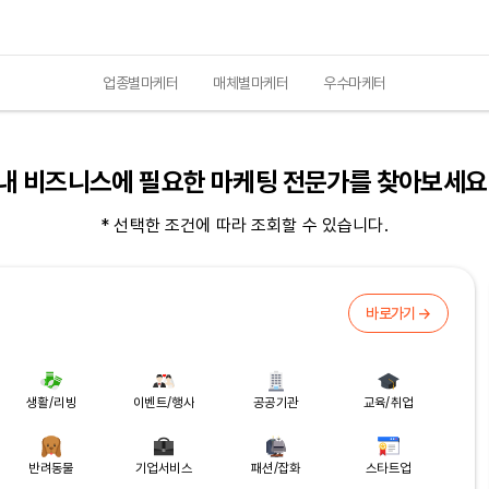
업종별마케터
매체별마케터
우수마케터
내 비즈니스에 필요한 마케팅 전문가를 찾아보세요
* 선택한 조건에 따라 조회할 수 있습니다.
바로가기 →
생활/리빙
이벤트/행사
공공기관
교육/취업
반려동물
기업서비스
패션/잡화
스타트업