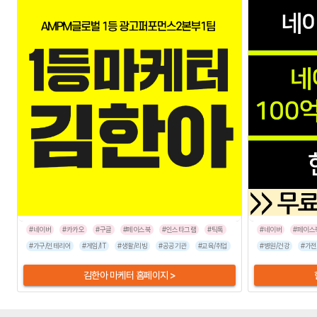
#네이버
#카카오
#구글
#페이스북
#인스타그램
#틱톡
#네이버
#페이스
#가구/인테리어
#게임/IT
#생활/리빙
#공공기관
#교육/취업
#금융/보험
#병원/건강
#이벤트/행사
#가전
김한아 마케터 홈페이지 >