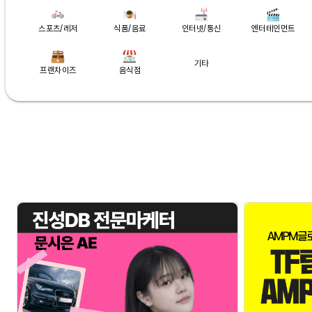
스포츠/레저
식품/음료
인터넷/통신
엔터테인먼트
기타
프랜차이즈
음식점