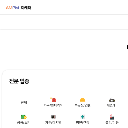
마케터
전문 업종
전체
가구/인테리어
부동산/건설
게임/IT
금융/보험
가전/디지털
병원/건강
뷰티/미용