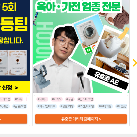
인스타그램
#틱톡
#트위터
#네이버
#카카오
#구글
#인스타그램
포츠/레저
육/취업
#금융/보험
#식품/음료
#이벤트/행사
#엔터테인먼트
#가구/인테리어
#가전/디지털
#여행/숙박
#생활/리빙
#부동산/건설
#유통/쇼핑몰
#가전/디지털
#뷰티/미용
#인터넷/통신
#뷰티/미용
#기업서비스
#자동차
#패션/잡화
#프랜
#패션
#
>
유호준 마케터 홈페이지 >