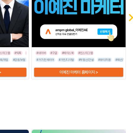
인스타그램
#틱톡
#라이브커머스
#네이버
#기타
#구글
#트위터
#페이스북
#인스타그램
숙박
육/취업
#금융/보험
#이벤트/행사
#가구/인테리어
#병원/건강
#가전/디지털
#가전/디지털
#부동산/건설
#뷰티/미용
#뷰티/미용
#패션/잡화
#패션/잡화
#스포츠/
>
이예진 마케터 홈페이지 >