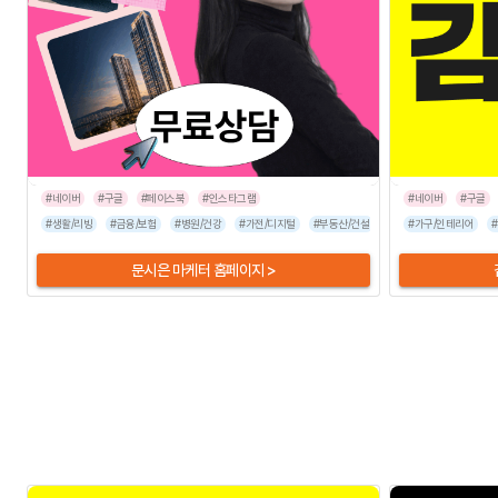
#네이버
#구글
#페이스북
#인스타그램
#네이버
#구글
#생활/리빙
#금융/보험
#병원/건강
#가전/디지털
#부동산/건설
#뷰티/미용
#가구/인테리어
#반려동물
문시은 마케터 홈페이지 >