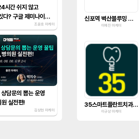
24시간 쉬지 않고
 있다? 구글 제미나이
신포역 벽산블루밍 오션시티
법
조윤호 마케터
이예진 마케터
 상담문의 뽑는 운영
원 실전편!
35스마트플란트치과의원
김상현 마케터
이규상 마케터