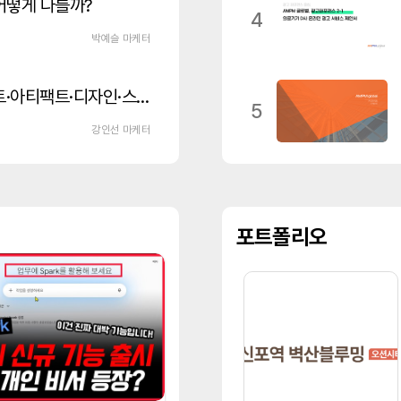
어떻게 다를까?
4
박예슬 마케터
클로드 200% 사용법 : 프로젝트·아티팩트·디자인·스킬·MCP로 업무 생산성 끌어올리기
5
강인선 마케터
포트폴리오