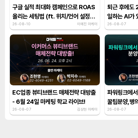
구글 실적 최대화 캠페인으로 ROAS
퇴근 후에도 
올리는 세팅법 (ft. 위치/언어 설정
일하는 AI가
필수 체크)
26-08-10
이예진 마케터
스파크 활용
26-08-07
EC업종 뷰티브랜드 매체전략 대방출
파워링크에서
- 6월 24일 마케팅 학교 라이브!
꿀팁분양,병의
26-08-07
김상현 마케터
26-08-07