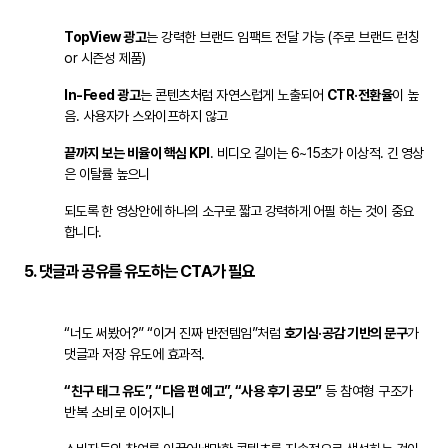
TopView 광고
는 강력한 브랜드 임팩트 전달 가능 (주로 브랜드 런칭
or 시즌성 제품)
In-Feed 광고
는 콘텐츠처럼 자연스럽게 노출되어
CTR·전환율
이 높
음. 사용자가 스와이프하지 않고
끝까지 보는 비율이 핵심 KPI
.
비디오 길이는 6~15초가 이상적. 긴 영상
은 이탈률 높으니
되도록 한 영상안에 하나의 소구로 짧고 강력하게 어필 하는 것이 중요
합니다.
5.
댓글과 공유를 유도하는 CTA가 필요
“너도 써봤어?” “이거 진짜 반전템임”처럼
호기심·공감 기반의 문구
가
댓글과 저장 유도에 효과적.
“친구 태그 유도”, “다음 편 예고”, “사용 후기 공모”
등 참여형 구조가
반복 소비로 이어지니