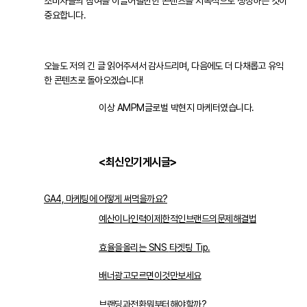
소비자들의 참여를 이끌어낼만한 콘텐츠를 지속적으로 생성하는 것이
중요합니다.
오늘도 저의 긴 글 읽어주셔서 감사드리며, 다음에도 더 다채롭고 유익
한 콘텐츠로 돌아오겠습니다!
이상 AMPM글로벌 박현지 마케터였습니다.
<
최신인기게시글
>
GA4, 마케팅에 어떻게 써먹을까요?
예산이나인력이제한적인브랜드의문제해결법
효율을올리는
SNS
타겟팅
Tip.
배너광고모르면이것만보세요
브랜딩과전환뭐부터해야할까
?