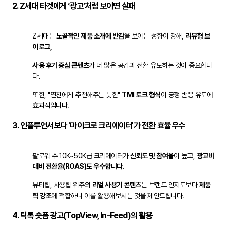
2.
Z세대 타겟에게 ‘광고’처럼 보이면 실패
Z세대는
노골적인 제품 소개에 반감
을 보이는 성향이 강해,
리뷰형 브
이로그,
사용 후기 중심 콘텐츠
가 더 많은 공감과 전환 유도하는 것이 중요합니
다.
또한, "찐친에게 추천해주는 듯한"
TMI 토크 형식
이 긍정 반응 유도에
효과적입니다.
3.
인플루언서보다 '마이크로 크리에이터'가 전환 효율 우수
팔로워 수 10K~50K급 크리에이터가
신뢰도 및 참여율
이 높고,
광고비
대비 전환율(ROAS)도 우수합니다
.
뷰티팁, 사용팁 위주의
리얼 사용기 콘텐츠
는 브랜드 인지도보다
제품
력 강조
에 적합하니 이를 활용해보시는 것을 제안드립니다.
4.
틱톡 숏폼 광고(TopView, In-Feed)의 활용