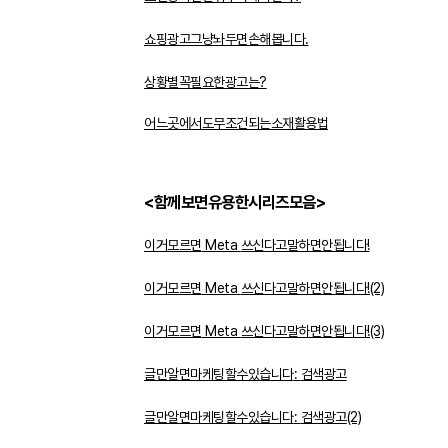
쇼핑광고그냥놔두면손해봅니다
.
상황별꼭필요한광고는
?
어느곳에서도무조건되는소재활용법
<
함께보면유용한시리즈모음
>
이거모르면
Meta
쓰신다고말하면안됩니다
!
이거모르면
Meta
쓰신다고말하면안됩니다
!(2)
이거모르면
Meta
쓰신다고말하면안됩니다
!(3)
글만알면마케팅할수있습니다
:
검색광고
글만알면마케팅할수있습니다
:
검색광고
(2)