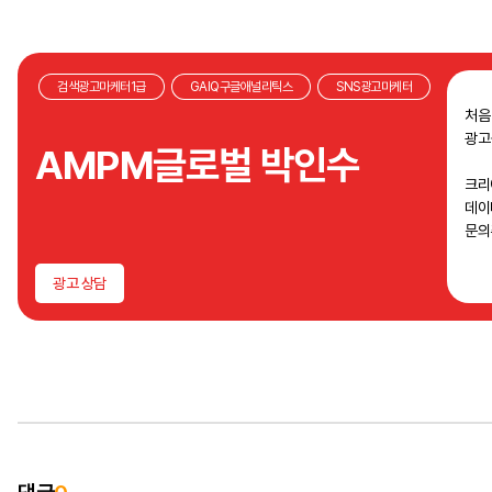
검색광고마케터1급
GAIQ구글애널리틱스
SNS광고마케터
처음
광고
AMPM글로벌 박인수
크리
데이
문의
광고 상담