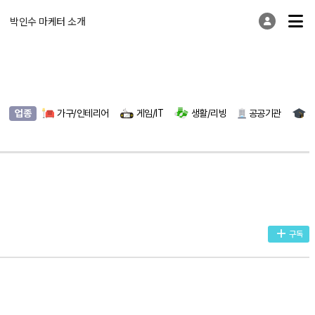
박인수 마케터 소개
틱톡
업종
라이브커머스
가구/인테리어
기타
게임/IT
트위터
생활/리빙
공공기관
구독