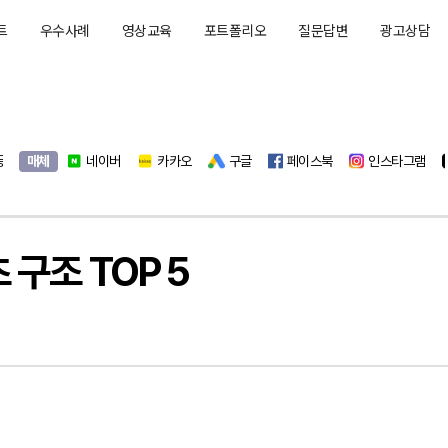
트
우수사례
영상교육
포트폴리오
질문답변
광고상담
동영상광고
매체
모바일광고
네이버
기타
카카오
구글
페이스북
인스타그램
구조 TOP 5