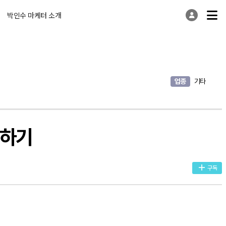
박인수 마케터 소개
업종
기타
화하기
구독