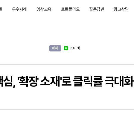
트
우수사례
영상교육
포트폴리오
질문답변
광고상담
매체
네이버
심, '확장 소재'로 클릭률 극대