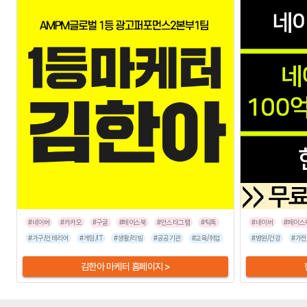
#네이버
#카카오
#구글
#페이스북
#인스타그램
#틱톡
#네이버
#페이스
#가구/인테리어
#게임/IT
#생활/리빙
#공공기관
#교육/취업
#금융/보험
#병원/건강
#이벤트/행사
#가전
김한아 마케터 홈페이지 >