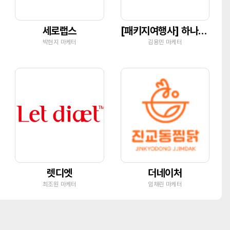
세로랩스
[패키지여행사] 하나투어 유닉투어
박현지 마케터
김용민 마케터
렛디엣
더네이처
최조원 마케터
임채린 마케터