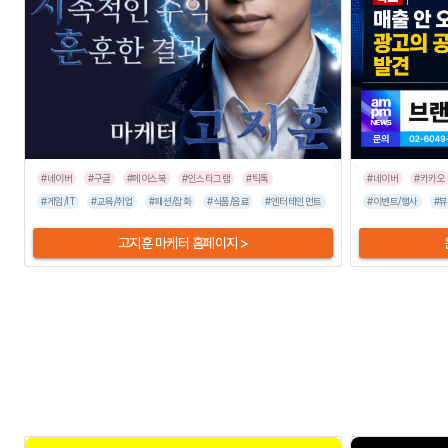
#네이버
#구글
#페이스북
#인스타그램
#틱톡
#네이버
#카카오
#게임/IT
#교육/취업
#패션/잡화
#식품/음료
#엔터테인먼트
#유통/쇼핑몰
#이벤트/행사
#인쇄/출판
#뷰
고지훈 마케터 홈페이지 >