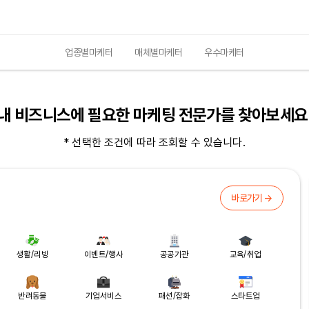
업종별마케터
매체별마케터
우수마케터
내 비즈니스에 필요한 마케팅 전문가를 찾아보세요
* 선택한 조건에 따라 조회할 수 있습니다.
바로가기 →
생활/리빙
이벤트/행사
공공기관
교육/취업
반려동물
기업서비스
패션/잡화
스타트업