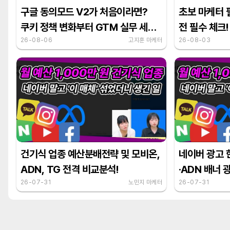
구글 동의모드 V2가 처음이라면?
초보 마케터 
쿠키 정책 변화부터 GTM 실무 세팅
전 필수 체크!
6단계 총정리
26-08-06
고지훈 마케터
가이드 및 5
26-08-03
건기식 업종 예산분배전략 및 모비온,
네이버 광고 
ADN, TG 전격 비교분석!
·ADN 배너 
26-07-31
노민지 마케터
26-07-31