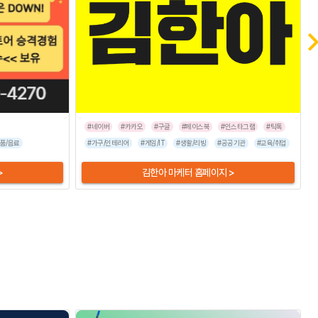
#네이버
#카카오
#구글
#페이스북
#인스타그램
#틱톡
품/음료
#가구/인테리어
#게임/IT
#생활/리빙
#공공기관
#교육/취업
#금융/
>
김한아 마케터 홈페이지 >