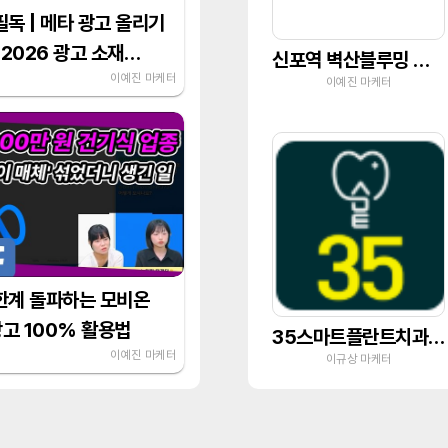
필독 | 메타 광고 올리기
 2026 광고 소재
신포역 벽산블루밍 오션시티
대 반려 사유
이예진 마케터
이예진 마케터
한계 돌파하는 모비온
광고 100% 활용법
35스마트플란트치과의원
이예진 마케터
이규상 마케터