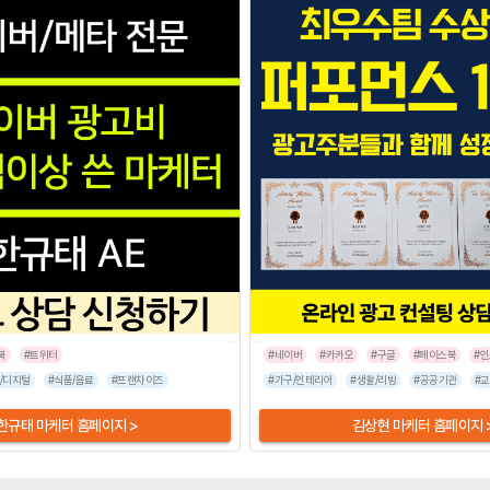
북
#트위터
#네이버
#카카오
#구글
#페이스북
#
/디지털
#병원/건강
#식품/음료
#가전/디지털
#프랜차이즈
#뷰티/미용
#반려동물
#가구/인테리어
#기업서비스
#패션/잡화
#생활/리빙
#스타트업
#공공기관
#스
#교
한규태 마케터 홈페이지 >
김상현 마케터 홈페이지 