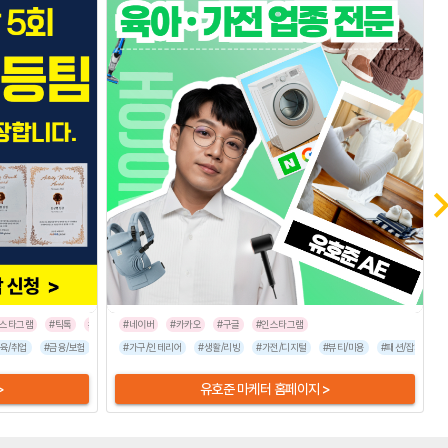
인스타그램
#틱톡
#트위터
#네이버
#카카오
#구글
#인스타그램
포츠/레저
육/취업
#금융/보험
#식품/음료
#이벤트/행사
#엔터테인먼트
#가구/인테리어
#가전/디지털
#여행/숙박
#생활/리빙
#부동산/건설
#유통/쇼핑몰
#가전/디지털
#뷰티/미용
#인터넷/통신
#뷰티/미용
#기업서비스
#자동차
#패션/잡화
#프랜
#패션
#
>
유호준 마케터 홈페이지 >