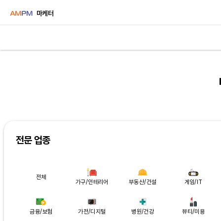
마케터
전문 업종
전체
가구/인테리어
부동산/건설
게임/IT
금융/보험
가전/디지털
병원/건강
뷰티/미용