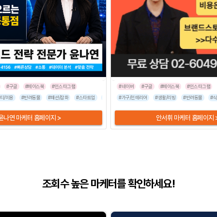
#구글
#페이스북
#인스타그램
#네이버
#구글
#페이스북
#인스타그램
티/미용
#프랜차이즈
#반려동물
#음식점
#패션/잡화
#스타트업
#식품/음료
#가구/인테리어
#여행/숙박
#생활/리빙
#인쇄/출판
#반려동물
#기타
#식
윤나연 마케터 홈페이지 >
안서휘 마케터 홈페이지 
조회수 높은 마케터를 확인하세요!