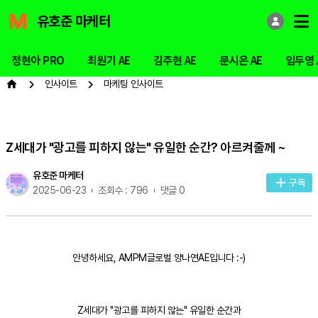
유호준 마케터
정현아 PRO
최원기 AE
김주현 AE
문시은 AE
임두영 
인사이트
마케팅 인사이트
Z세대가 "광고를 피하지 않는" 유일한 순간? 아르켜줄께 ~
유호준 마케터
구독
2025-06-23
조회수 : 796
댓글 0
안녕하세요, AMPM글로벌 양나연AE입니다 :-)
Z세대가 "광고를 피하지 않는" 유일한 순간과