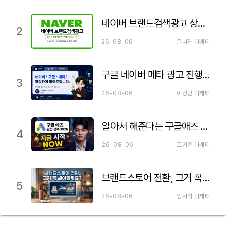
네이버 브랜드검색광고 상품 특징 설명&검색광고와 차이점
2
26-08-06
윤나연 마케터
구글 네이버 메타 광고 진행하기 전 꼭 알아야 될 내용
3
26-08-06
이상민 마케터
알아서 해준다는 구글애즈 세팅의 거짓말. 구글 광고 세팅 제대로 하셔야 합니다!
4
26-08-06
고지훈 마케터
브랜드스토어 전환, 그거 꼭 해야할까요?
5
26-08-06
안서휘 마케터