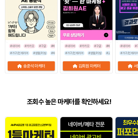
#네이버
#카카오
#구글
#페이스북
#네이버
#인스타그램
#카카오
#구글
#페이스북
#네이버
#인스타그
#
#가구/인테리어
#생활/리빙
#패션/잡화
#가구/인테리어
#유통/쇼핑몰
#생활/리빙
#프랜차이즈
#교육/취업
#가구/인테리
#금융/보험
송준석 마케터
김희원 마케터
서
조회수 높은 마케터를 확인하세요!