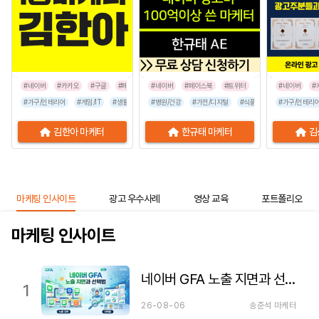
#네이버
#카카오
#구글
#페이스북
#네이버
#인스타그램
#페이스북
#틱톡
#트위터
#네이버
#
#가구/인테리어
#게임/IT
#생활/리빙
#병원/건강
#공공기관
#가전/디지털
#교육/취업
#금융/보험
#식품/음료
#이벤트/행사
#가구/인테리
#프랜차이즈
김한아 마케터
한규태 마케터
김
마케팅 인사이트
광고 우수사례
영상 교육
포트폴리오
마케팅 인사이트
네이버 GFA 노출 지면과 선택법
1
26-08-06
송준석 마케터