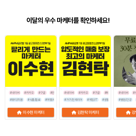
이달의 우수 마케터를 확인하세요!
#네이버
#카카오
#구글
#인스타그램
#네이버
#카카오
#구글
#페이스북
#네이버
#인스타그
#
#뷰티/미용
#식품/음료
#여행/숙박
#유통/쇼핑몰
#가구/인테리어
#프랜차이즈
#게임/IT
#생활/리빙
#음식점
#병원/건강
#공공기관
이수현 마케터
김현탁 마케터
강