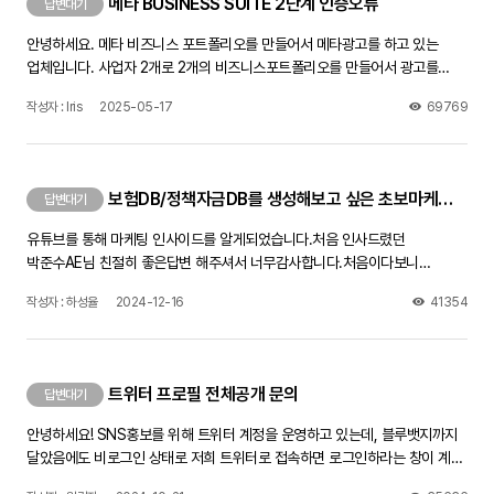
메타 BUSINESS SUITE 2단계 인증오류
답변대기
안녕하세요. 메타 비즈니스 포트폴리오를 만들어서 메타광고를 하고 있는
업체입니다. 사업자 2개로 2개의 비즈니스포트폴리오를 만들어서 광고를
진행하고 있었는데, 어느날 갑자기 Business Suite페이지가 인증이
작성자 : Iris
2025-05-17
69769
필요하다며 페이지에 들어갈 수가 없네요. 제 개인계정이나 광고관리자 페이지
로그인하는 데는 아무문제가 없습니다. 그러나 비즈니스 스위트 페이지가
열려야 게시물을 페이스북 인스타에 동시게재를 할 수 있는데, 좀 답답하네요.
전화번호 분자로 코드를 보내면 인증하라는데 일주일떄 해봐도 문자가 전혀
보험DB/정책자금DB를 생성해보고 싶은 초보마케터 입니다!
답변대기
오지 않습니다. 전화번호 설정 제대로 되었는지 다 확인했는데도 안됩니다.
페이스북 고객센터와 채팅문의를 통하여 문의했더니 원인을 모르겠다며,
유튜브를 통해 마케팅 인사이드를 알게되었습니다.처음 인사드렸던
인증창이 뜨는 PC에서 며칠동안 사용하지 말고 쉬었다가 다시 해보라고
박준수AE님 친절히 좋은답변 해주셔서 너무감사합니다.처음이다보니
하는데, 이틀 쉬었다 해도 안되네요 방법을 찾아주세요! 제발!!!
어디서부터 방향을 잡아야 할지 몰라서 선배님들에게 문의드립니다.
작성자 : 하성율
2024-12-16
41354
어떤영상을 보면 좋은지 어떻게 공부를하고 방향을 잡으면 좋은지 좋은조언
부탁드립니다!
트위터 프로필 전체공개 문의
답변대기
안녕하세요! SNS홍보를 위해 트위터 계정을 운영하고 있는데, 블루뱃지까지
달았음에도 비로그인 상태로 저희 트위터로 접속하면 로그인하라는 창이 계속
뜨더라구요.공개계정으로 해놨고 민감한 정보 제한?도 체크해제 했는데 다른