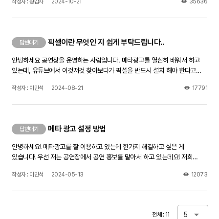
작성자 : 왕감자
2024-10-21
35636
분들처럼 로그인 없이 저희 트위터를 볼 수 있게 하는법이 궁금합니다.
픽셀이란 무엇인 지 쉽게 부탁드립니다..
답변대기
안녕하세요 공연장을 운영하는 사람입니다. 메타광고를 열심히 배워서 하고
있는데, 유튜브에서 이것저것 찾아보다가 픽셀을 반드시 설치 해야 한다고
해서요 근데 픽셀이 무엇인 지 정확한 내용은 없네요.. 그래서 질문 올립니다
작성자 : 이민석
2024-08-21
17791
픽셀을 쉽게 말해서 설명 부탁드립니다. 그리고, 저 같은 경우에는 메타 광고를
진행할 때 링크를 홈페이지로 안하고 인스타프로필방문으로 링크를 걸어서
하는데 그래도 픽셀을 해야하는 건가요?? 제가 알아본 건 다 홈페이지에
픽셀을 막 하더라구요,, 답변 부탁드립니다ㅠ
메타 광고 설정 방법
답변대기
안녕하세요! 메타광고를 잘 이용하고 있는데 한가지 해결하고 싶은 게
있습니다! 우선 저는 공연장에서 공연 홍보를 맡아서 하고 있는데요! 저희
공연장에 공연이 있을 때마다 늘 메타로 공연홍보를 합니다 간단히 제가 하는
작성자 : 이민석
2024-05-13
12073
방법을 말씀 드리면, 늘 저는 처음에 트래픽으로 설정을 하고 지역도
전라북도만 설정하고 소재를 눌렀을 때 인스타그램 프로필 방문으로 들어오게
끔설정을 하여 진행하고 있습니다. 근데 늘 문제가 되는 게 이게 메타로 인하여
예매가 잘 되고 있는 지, 얼마만큼 예매가 됐는 지,확인 할 방법을
5
전체 : 11
모르겠습니다.. 저희가 공연 예매를 네이버 예매로 진행하고 있는데 이거를