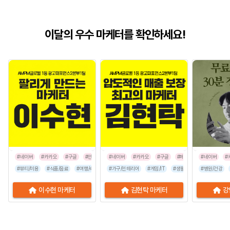
이달의 우수 마케터를 확인하세요!
#네이버
#카카오
#구글
#인스타그램
#네이버
#카카오
#구글
#페이스북
#네이버
#인스타그
#
#뷰티/미용
#식품/음료
#여행/숙박
#유통/쇼핑몰
#가구/인테리어
#프랜차이즈
#게임/IT
#생활/리빙
#음식점
#병원/건강
#공공기관
이수현 마케터
김현탁 마케터
강