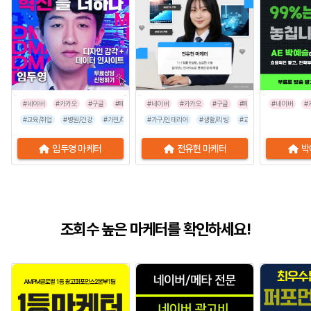
#네이버
#카카오
#구글
#페이스북
#네이버
#인스타그램
#카카오
#구글
#페이스북
#네이버
#인스타그
#
#교육/취업
#병원/건강
#가전/디지털
#가구/인테리어
#뷰티/미용
#스타트업
#생활/리빙
#식품/음료
#교육/취업
#유통/쇼핑몰
#가전/디지
임두영 마케터
전유현 마케터
박
조회수 높은 마케터를 확인하세요!