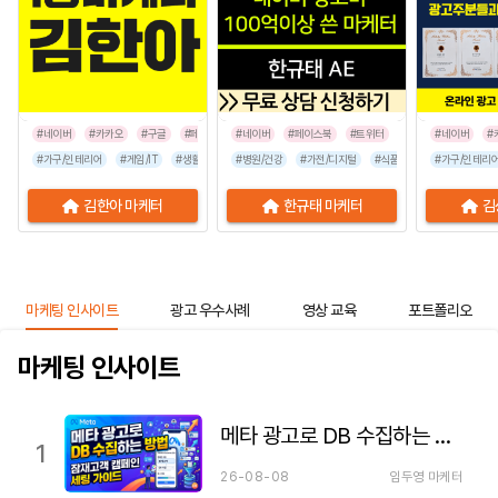
#네이버
#카카오
#구글
#페이스북
#네이버
#인스타그램
#페이스북
#틱톡
#트위터
#네이버
#
#가구/인테리어
#게임/IT
#생활/리빙
#병원/건강
#공공기관
#가전/디지털
#교육/취업
#금융/보험
#식품/음료
#이벤트/행사
#가구/인테리
#프랜차이즈
김한아 마케터
한규태 마케터
김
마케팅 인사이트
광고 우수사례
영상 교육
포트폴리오
마케팅 인사이트
메타 광고로 DB 수집하는 방법 — 잠재고객 캠페인 세팅 가이드
1
26-08-08
임두영 마케터