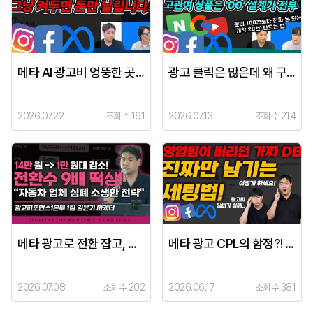
메타 AI 광고비 엉뚱한 곳에 쓰기 싫다면? 머신러닝 학습 기간 견디는 인내심과 세팅 주의사항
광고 클릭은 많은데 왜 구매가 안 일어날까? 고관여 상품 마케팅 전략의 모든 것 (메타, 네이버, 리타게팅)
2026.07.22
조회수 161
2026.07.13
조회수 214
메타 광고로 전환 잡고, 구글(PMax/디맨드젠)로 모객 채우기! 자동차 업종에 바로 쓰는 매체 믹스 전략
메타 광고 CPL의 함정?! 가짜 DB 잡는 메타(인스타그램) 광고 세팅법 | 인스턴트 양식 & CRM 연동 #메타광고#마케팅교육
2026.07.08
조회수 202
2026.06.17
조회수 381