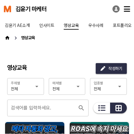
김윤기 마케터
김윤기 AE소개
인사이트
영상교육
우수사례
포트폴리오
영상교육
영상교육
작성하기
주제별
매체별
업종별
전체
전체
전체
검색어를 입력하세요.