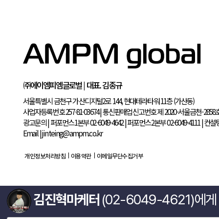
㈜에이엠피엠글로벌 | 대표. 김종규
서울특별시 금천구 가산디지털2로 144, 현대테라타워 11층 (가산동)
사업자등록번호 257-81-03674
|
통신판매업신고번호 제 2020-서울금천-
김진혁마케터
(02-6049-4621)에
광고문의
|
퍼포먼스1본부 02-6049-4642
|
퍼포먼스2본부 02-6049-411
Email
|
jinteing@ampm.co.kr