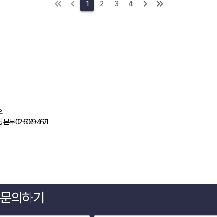
1
2
3
4
2858호
게 문의하기
1
|
컨설팅본부 02-6049-4621