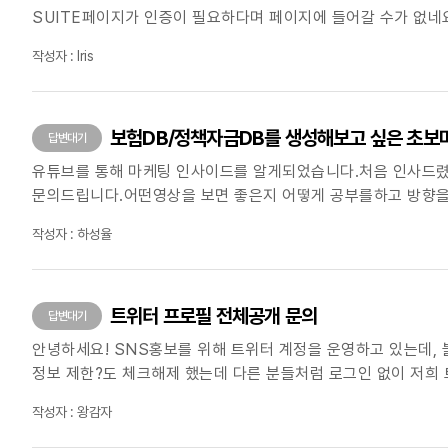
SUITE페이지가 인증이 필요하다며 페이지에 들어갈 수가 없네요. 제 개인계정이나 광고관리자 페이지 로그인하는 데는 아무문제가 없습니다. 그러나 비즈니스 스위트 페이지가 열려야
페이스북 인스타에 동시게재를 할 수 있는데, 좀 답답하네요. 전화번호 분자로 코드를 보내면 인증하라는데 일주일떄 해봐도 문자가 전혀 오지 않습니다. 전화번호 설정 제대로 되었는지 다
작성자 : Iris
확인했는데도 안됩니다. 페이스북 고객센터와 채팅문의를 통하여 문의했더니 원인을 모르겠다며, 인증창이 뜨는 PC에서 며칠동안 사용하지 말고 쉬었다가 다시 해보라고 하는데, 이틀 쉬었다 해도
안되네요 방법을 찾아주세요! 제발!!!
보험DB/정책자금DB를 생성해보고 싶은 초보
답변대기
유튜브를 통해 마케팅 인사이드를 알게되었습니다.처음 인사드렸
문의드립니다.어떤영상을 보면 좋은지 어떻게 공부를하고 방향을
작성자 : 하성율
트위터 프로필 전체공개 문의
답변대기
안녕하세요! SNS홍보를 위해 트위터 계정을 운영하고 있는데
정보 제한?도 체크해제 했는데 다른 분들처럼 로그인 없이 저희 
작성자 : 왕감자