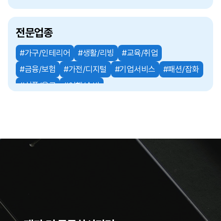
전문업종
#가구/인테리어
#생활/리빙
#교육/취업
#금융/보험
#가전/디지털
#기업서비스
#패션/잡화
#식품/음료
#여행/숙박