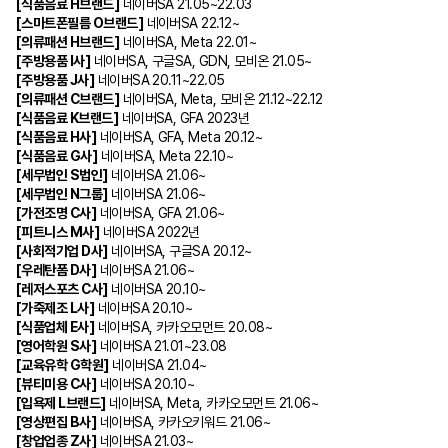
[
식품음료
H
브랜드
]
네이버
SA 21.05~22.03
[
스마트폰필름
O
브랜드
]
네이버
SA 22.12~
[
의류패션
H
브랜드
]
네이버
SA, Meta 22.01~
[
주방용품
I
사
]
네이버
SA,
구글
SA, GDN,
모비온
21.05~
[
주방용품
J
사
]
네이버
SA 20.11~22.05
[
의류패션
C
브랜드
]
네이버
SA, Meta,
모비온
21.12~22.12
[
식품음료
K
브랜드
]
네이버
SA, GFA 2023
년
[
식품음료
H
사
]
네이버
SA, GFA, Meta 20.12~
[
식품음료
G
사
]
네이버
SA, Meta 22.10~
[
세무법인
S
법인
]
네이버
SA 21.06~
[
세무법인
N
그룹
]
네이버
SA 21.06~
[
가전조명
C
사
]
네이버
SA, GFA 21.06~
[
피트니스
M
사
]
네이버
SA 2022
년
[
사회적기업
D
사
]
네이버
SA,
구글
SA 20.12~
[
우레탄폼
D
사
]
네이버
SA 21.06~
[
레저스포츠
C
사
]
네이버
SA 20.10~
[
가죽제조
L
사
]
네이버
SA 20.10~
[
식품업체
E
사
]
네이버
SA,
카카오모먼트
20.08~
[
영어학원
S
사
]
네이버
SA 21.01~23.08
[
교육유학
G
학원
]
네이버
SA 21.04~
[
뷰티미용
C
사
]
네이버
SA 20.10~
[
입욕제
L
브랜드
]
네이버
SA, Meta,
카카오모먼트
21.06~
[
영상편집
B
사
]
네이버
SA,
카카오키워드
21.06~
[
창업업종
Z
사
]
네이버
SA 21.03~