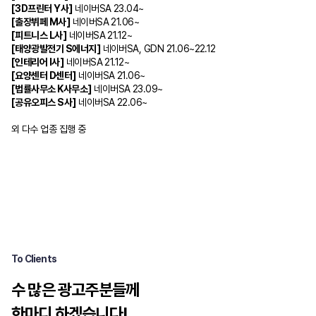
[3D
프린터
Y
사
]
네이버
SA 23.04~
[
출장뷔페
M
사
]
네이버
SA 21.06~
[
피트니스
L
사
]
네이버
SA 21.12~
[
태양광발전기
S
에너지
]
네이버
SA, GDN 21.06~22.12
[
인테리어
I
사
]
네이버
SA 21.12~
[
요양센터
D
센터
]
네이버
SA 21.06~
[
법률사무소
K
사무소
]
네이버
SA 23.09~
[
공유오피스
S
사
]
네이버
SA 22.06~
외 다수 업종 집행 중
To Clients
수 많은 광고주분들께
한마디 하겠습니다!