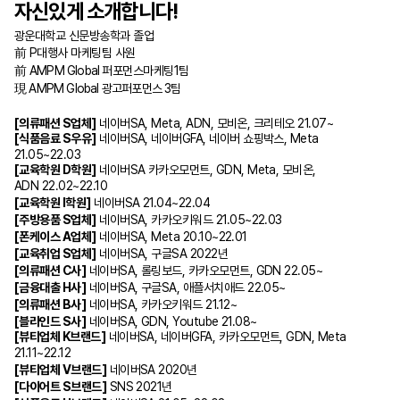
자신있게 소개합니다!
광운대학교 신문방송학과 졸업
P
대행사 마케팅팀 사원
前
AMPM Global
퍼포먼스마케팅
1
팀
前
AMPM Global
광고퍼포먼스
3
팀
現
[
의류패션
S
업체
]
네이버
SA, Meta, ADN,
모비온
,
크리테오
21.07~
[
식품음료
S
우유
]
네이버
SA,
네이버
GFA,
네이버 쇼핑박스
, Meta
21.05~22.03
[
교육학원
D
학원
]
네이버
SA
카카오모먼트
, GDN, Meta,
모비온
,
ADN 22.02~22.10
[
교육학원
I
학원
]
네이버
SA 21.04~22.04
[
주방용품
S
업체
]
네이버
SA,
카카오키워드
21.05~22.03
[
폰케이스
A
업체
]
네이버
SA, Meta 20.10~22.01
[
교육취업
S
업체
]
네이버
SA,
구글
SA 2022
년
[
의류패션
C
사
]
네이버
SA,
롤링보드
,
카카오모먼트
, GDN 22.05~
[
금융대출
H
사
]
네이버
SA,
구글
SA,
애플서치애드
22.05~
[
의류패션
B
사
]
네이버
SA,
카카오키워드
21.12~
[
블라인드
S
사
]
네이버
SA, GDN, Youtube 21.08~
[
뷰티업체
K
브랜드
]
네이버
SA,
네이버
GFA,
카카오모먼트
, GDN, Meta
21.11~22.12
[
뷰티업체
V
브랜드
]
네이버
SA 2020
년
[
다이어트
S
브랜드
]
SNS 2021
년