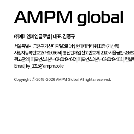
㈜에이엠피엠글로벌 | 대표. 김종규
서울특별시 금천구 가산디지털2로 144, 현대테라타워 11층 (가산동)
사업자등록번호 257-81-03674
|
통신판매업신고번호 제 2020-서울금천-
광고문의
|
퍼포먼스1본부 02-6049-4642
|
퍼포먼스2본부 02-6049-411
Email
|
ky_1215@ampm.co.kr
Copyright ⓒ 2019-2026 AMPM Global. All rights reserved.