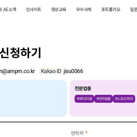
수 AE소개
인사이트
영상교육
우수사례
포트폴리오
질
담신청하기
tn@ampm.co.kr
Kakao ID
jisu0066
전문업종
#뷰티/미용
#반려동물
#스포츠/레저