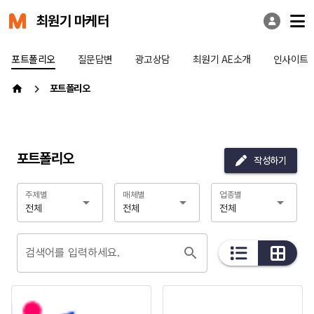
최원기 마케터
포트폴리오
질문답변
광고상담
최원기 AE소개
인사이트
포트폴리오
포트폴리오
작성하기
주제별
매체별
업종별
전체
전체
전체
검색어를 입력하세요.