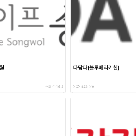
송월
다담다(블루베리키친)
조회수 140
2026.05.28