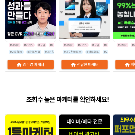
#네이버
#카카오
#구글
#페이스북
#네이버
#인스타그램
#카카오
#구글
#페이스북
#네이버
#인스타그
#
#교육/취업
#금융/보험
#가전/디지털
#가구/인테리어
#부동산/건설
#뷰티/미용
#생활/리빙
#유통/쇼핑몰
#교육/취업
#가전/디지
#프랜차이
임두영 마케터
전유현 마케터
박
조회수 높은 마케터를 확인하세요!