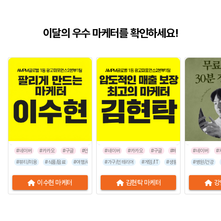
이달의 우수 마케터를 확인하세요!
#네이버
#카카오
#구글
#인스타그램
#네이버
#카카오
#구글
#페이스북
#네이버
#인스타그
#
#뷰티/미용
#식품/음료
#여행/숙박
#유통/쇼핑몰
#가구/인테리어
#프랜차이즈
#게임/IT
#생활/리빙
#음식점
#병원/건강
#공공기관
이수현 마케터
김현탁 마케터
강