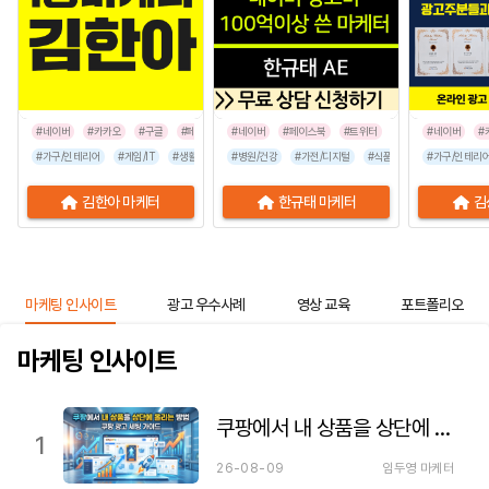
#네이버
#카카오
#구글
#페이스북
#네이버
#인스타그램
#페이스북
#틱톡
#트위터
#네이버
#
#가구/인테리어
#게임/IT
#생활/리빙
#병원/건강
#공공기관
#가전/디지털
#교육/취업
#금융/보험
#식품/음료
#이벤트/행사
#가구/인테리
#프랜차이즈
김한아 마케터
한규태 마케터
김
마케팅 인사이트
광고 우수사례
영상 교육
포트폴리오
마케팅 인사이트
쿠팡에서 내 상품을 상단에 올리는 방법 — 쿠팡 광고 세팅 가이드
1
26-08-09
임두영 마케터