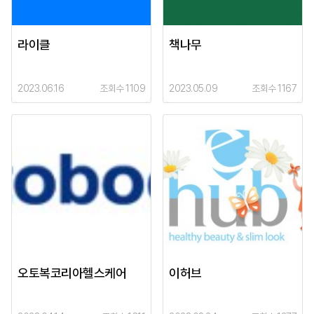
라이클
책나무
2023.06.16
조회수 1109
2023.05.09
조회수 1167
오토복코리아헬스케어
이허브