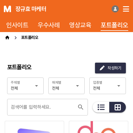
장규효 마케터
인사이트
우수사례
영상교육
포트폴리오
포트폴리오
포트폴리오
작성하기
주제별
매체별
업종별
전체
전체
전체
검색어를 입력하세요.