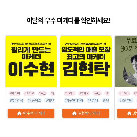
이달의 우수 마케터를 확인하세요!
#네이버
#카카오
#구글
#인스타그램
#네이버
#카카오
#구글
#페이스북
#네이버
#인스타그
#
#뷰티/미용
#식품/음료
#여행/숙박
#유통/쇼핑몰
#가구/인테리어
#프랜차이즈
#게임/IT
#생활/리빙
#음식점
#병원/건강
#공공기관
이수현 마케터
김현탁 마케터
강