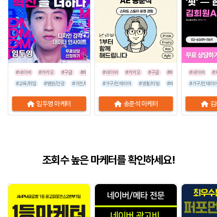
#네이버
#카카오
#구글
#페이스북
#네이버
#인스타그램
#카카오
#구글
#페이스북
#네이버
#인스타그
#
#교육/취업
#병원/건강
#가전/디지털
#가구/인테리어
#뷰티/미용
#스타트업
#생활/리빙
#식품/음료
#패션/잡화
#유통/쇼핑몰
#가구/인테리
#유통/쇼핑
임두영 마케터
송준석 마케터
김
조회수 높은 마케터를 확인하세요!