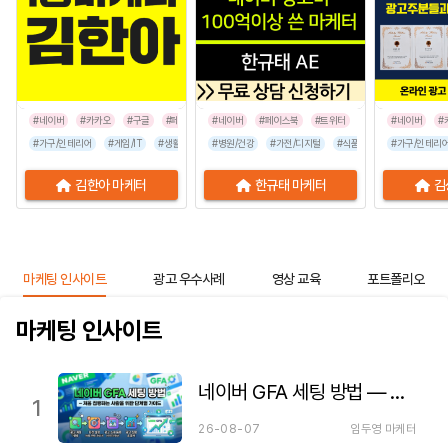
#네이버
#카카오
#구글
#페이스북
#네이버
#인스타그램
#페이스북
#틱톡
#트위터
#네이버
#
#가구/인테리어
#게임/IT
#생활/리빙
#병원/건강
#공공기관
#가전/디지털
#교육/취업
#금융/보험
#식품/음료
#이벤트/행사
#가구/인테리
#프랜차이즈
김한아 마케터
한규태 마케터
김
마케팅 인사이트
광고 우수사례
영상 교육
포트폴리오
마케팅 인사이트
네이버 GFA 세팅 방법 — 처음 집행하는 사람을 위한 단계별 가이드
1
26-08-07
임두영 마케터