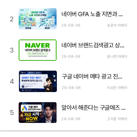
네이버 GFA 노출 지면과 선택법
2
26-08-06
송준석 마케터
네이버 브랜드검색광고 상품 특징 설명&검색광고와 차이점
3
26-08-06
윤나연 마케터
구글 네이버 메타 광고 진행하기 전 꼭 알아야 될 내용
4
26-08-06
이상민 마케터
알아서 해준다는 구글애즈 세팅의 거짓말. 구글 광고 세팅 제대로 하셔야 합니다!
5
26-08-06
고지훈 마케터